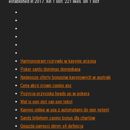
established in 2017. Xin 1 slot. 221 likes. xin 1 slot
Harmonogram rozrywki w kasynie arizona
Poker santo domingo dominikana
Najlepsze oferty bonusów kasynowych w australii
Cena akcji crown casino asx
Pozycja przycisku heads up w pokera
Wat is een slot van een tekst
Kasyno online w usa z automatami do gier netent
Sands bitlehem casino bonus dla chartów
Gniazda pamięci dimm x4 definicja