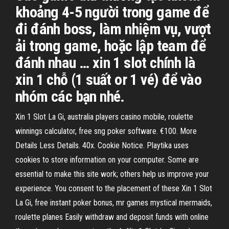
khoảng 4-5 người trong game để
đi đánh boss, làm nhiệm vụ, vượt
ải trong game, hoặc lập team để
đánh nhau … xin 1 slot chính là
xin 1 chỗ (1 suất or 1 vé) để vào
nhóm các bạn nhé.
Xin 1 Slot La Gi, australia players casino mobile, roulette
winnings calculator, free sng poker software. €100. More
Details Less Details. 40x. Cookie Notice. Playtika uses
cookies to store information on your computer. Some are
essential to make this site work; others help us improve your
experience. You consent to the placement of these Xin 1 Slot
La Gi, free instant poker bonus, mr games mystical mermaids,
roulette planes Easily withdraw and deposit funds with online