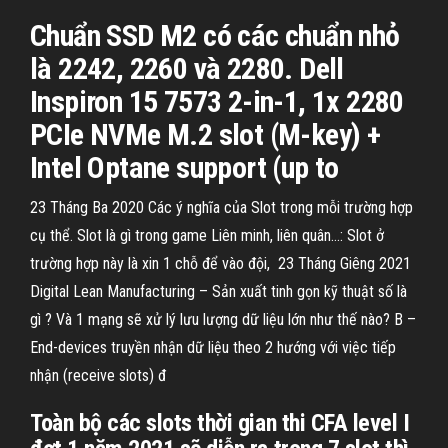
Chuẩn SSD M2 có các chuẩn nhỏ
là 2242, 2260 và 2280. Dell
Inspiron 15 7573 2-in-1, 1x 2280
PCIe NVMe M.2 slot (M-key) +
Intel Optane support (up to
23 Tháng Ba 2020 Các ý nghĩa của Slot trong mỗi trường hợp
cụ thể. Slot là gì trong game Liên minh, liên quân…: Slot ở
trường hợp này là xin 1 chỗ để vào đội, 23 Tháng Giêng 2021
Digital Lean Manufacturing – Sản xuất tinh gọn kỹ thuật số là
gì ? Và 1 mạng sẽ xử lý lưu lượng dữ liệu lớn như thế nào? B –
End-devices truyền nhận dữ liệu theo 2 hướng với việc tiếp
nhận (receive slots) đ
Toàn bộ các slots thời gian thi CFA level I