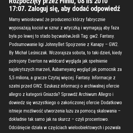
Rozpoczęty przez Fliniu, 08 lis 2010
17:07. Zaloguj się, aby dodać odpowiedź
Mamy wnioskować że producenci którzy fabrycznie
wyposażają kocioł w sznur z wtyczką i wymagają aby faza
była po lewej to stado bęcwałówJeśli Tag: gw2. Fantasy.
Podsumowanie ligi JohnnyBet Spojrzenie z Kanapy – GW2.
By Michał Leśniczak. Wczorajsza sobota, to taki dzień, kiedy
potrojony Everton na wildcard wygląda jak spełnienie
najskrytszych marzeń, Aubameyang wygląd jak pomocnik za
5,5 miliona, a gracze Czytaj więcej. Fantasy. Informacje z
szatni przed GW2. Szukasz informacji o archiwalnej ofercie
allegro z kategorii Gniazda? Sprawdź Archiwum Allegro i
dowiedz się wszystkiego o zakończonej ofercie Dodatkowo
istnieje możliwość utworzenia luzu za pomocą skalowania –
dokładnie tak samo jak na skurcz – czyli procentowo.
Odciśnięcie działa w częściach wieloobiektowych i pozwala