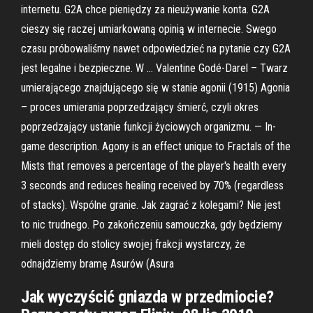
internetu. G2A chce pieniędzy za nieużywanie konta. G2A
cieszy się raczej umiarkowaną opinią w internecie. Swego
czasu próbowaliśmy nawet odpowiedzieć na pytanie czy G2A
jest legalne i bezpieczne. W … Valentine Godé-Darel – Twarz
umierającego znajdującego się w stanie agonii (1915) Agonia
– proces umierania poprzedzający śmierć, czyli okres
poprzedzający ustanie funkcji życiowych organizmu. — In-
game description. Agony is an effect unique to Fractals of the
Mists that removes a percentage of the player's health every
3 seconds and reduces healing received by 70% (regardless
of stacks). Wspólne granie. Jak zagrać z kolegami? Nie jest
to nic trudnego. Po zakończeniu samouczka, gdy będziemy
mieli dostęp do stolicy swojej frakcji wystarczy, że
odnajdziemy bramę Asurów (Asura
Jak wyczyścić gniazda w przedmiocie?