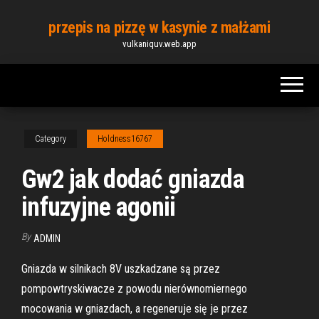
Skip
przepis na pizzę w kasynie z małżami
to
vulkaniquv.web.app
the
content
Category
Holdness16767
Gw2 jak dodać gniazda
infuzyjne agonii
By
ADMIN
Gniazda w silnikach 8V uszkadzane są przez
pompowtryskiwacze z powodu nierównomiernego
mocowania w gniazdach, a regeneruje się je przez