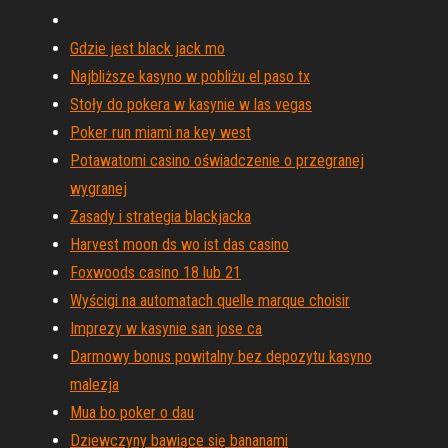
Gdzie jest black jack mo
Najbliższe kasyno w pobliżu el paso tx
Stoły do ​​pokera w kasynie w las vegas
Poker run miami na key west
Potawatomi casino oświadczenie o przegranej
wygranej
Zasady i strategia blackjacka
Harvest moon ds wo ist das casino
Foxwoods casino 18 lub 21
Wyścigi na automatach quelle marque choisir
Imprezy w kasynie san jose ca
Darmowy bonus powitalny bez depozytu kasyno
malezja
Mua bo poker o dau
Dziewczyny bawiące się bananami