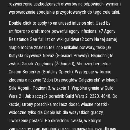
rozwiercenie uszkodzonych otworów na odpowiedni wymiar i
wprowadzenie specjalnie przygotowanych do tego celu tulei.
Double-click to apply to an unused infusion slot. Used by
artificers to craft more powerful agony infusions. +7 Agony
Resistance See full list on wiki.guildwars2.com Na tej samej
mapie można znaleźć też inne unikalne potwory, takie jak
Kultysta ożywiacz Nevaz (Głosiciel Prawdy), Napuchnięte
zwłoki Garrak Zgnębiony (Żółciojad), Mroczny berserker
Gnaton Berserker (Brutalny Oprych). Występuje w formie
zlecenia o nazwie "Zabij Drzewogłów Gałęzioręki" w lokacji
Sale Agonii - Poziom 3, w akcie 1. Wspólne granie w Guild
Wars 2 | Jak zacząć? poradnik Guild Wars 2. 2323. 4848. Do
każdej strony poradnika możesz dodać własne notatki -
widoczne tylko dla Ciebie lub dla wszystkich graczy.
Tworzenie postaci. Po określeniu świata, w którym
zamierzamy grać, nadchodzi czas na najważniejszą dla nas