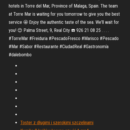
hotels in Torre del Mar, Province of Malaga, Spain. The team
at Torre Mar is waiting for you tomorrow to give you the best
service 🤩 Enjoy the authentic taste of the sea. We'll wait for
you! 😊 Palma Street, 9, Real City ☎️ 926 21 08 25 . . . .
#TorreMar #Freiduria #PescadoFresco #Marisco #Pescado
#Mar #Sabor #Restaurante #CiudadReal #Gastronomía
#dalebombo
Toster z długimi i szerokimi szczelinami