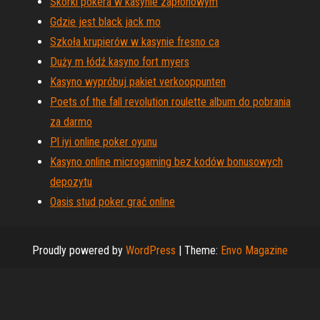
Skórki pokera w kasynie zapłonowym
Gdzie jest black jack mo
Szkoła krupierów w kasynie fresno ca
Duży m łódź kasyno fort myers
Kasyno wypróbuj pakiet verkooppunten
Poets of the fall revolution roulette album do pobrania
za darmo
Pl iyi online poker oyunu
Kasyno online microgaming bez kodów bonusowych
depozytu
Oasis stud poker grać online
Proudly powered by
WordPress
|
Theme:
Envo Magazine