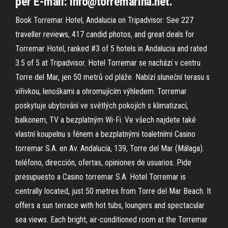
per E-mail: info@torremarina.net.
Book Torremar Hotel, Andalucia on Tripadvisor: See 227
traveller reviews, 417 candid photos, and great deals for
Torremar Hotel, ranked #3 of 5 hotels in Andalucia and rated
3.5 of 5 at Tripadvisor. Hotel Torremar se nachází v centru
Torre del Mar, jen 50 metrů od pláže. Nabízí sluneční terasu s
vířivkou, lenoškami a ohromujícím výhledem. Torremar
poskytuje ubytování ve světlých pokojích s klimatizací,
balkonem, TV a bezplatným Wi-Fi. Ve všech najdete také
vlastní koupelnu s fénem a bezplatnými toaletními Casino
torremar S.A. en Av. Andalucía, 139, Torre del Mar (Málaga).
teléfono, dirección, ofertas, opiniones de usuarios. Pide
presupuesto a Casino torremar S.A. Hotel Torremar is
centrally located, just 50 metres from Torre del Mar Beach. It
offers a sun terrace with hot tubs, loungers and spectacular
sea views. Each bright, air-conditioned room at the Torremar