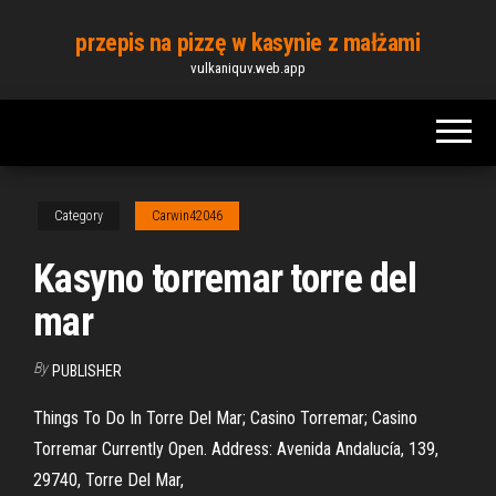
Skip
przepis na pizzę w kasynie z małżami
to
vulkaniquv.web.app
the
content
Category
Carwin42046
Kasyno torremar torre del
mar
By
PUBLISHER
Things To Do In Torre Del Mar; Casino Torremar; Casino
Torremar Currently Open. Address: Avenida Andalucía, 139,
29740, Torre Del Mar,