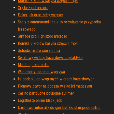
Komiks 8 królów kasyna część 1 mp4
Gry bez pobierania
Poker jak grac zeby wygrac
Stoły z automatami i całe to rozwiązanie przypadku
jazzowego
Surface pro 1 gniazdo microsd
Komiks 8 królów kasyna część 1 mp4
Scheda madre con slot isa
Światowy wyścig hazardowy o galaktykę
Mua bo poker o dau
Wild cherry automat wygrywa
Ile podatku od wygranych w grach hazardowych
Pionowy otwór na pocztę wielkości magazynu
Casino partouche boulogne sur mer
Legittinate online black jack
Darmowe automaty do gier buffalo stampede online