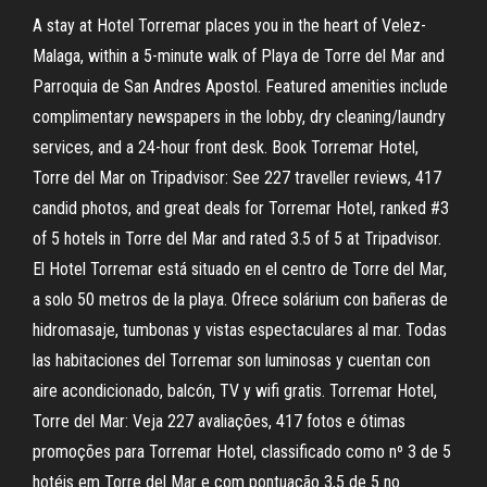
A stay at Hotel Torremar places you in the heart of Velez-
Malaga, within a 5-minute walk of Playa de Torre del Mar and
Parroquia de San Andres Apostol. Featured amenities include
complimentary newspapers in the lobby, dry cleaning/laundry
services, and a 24-hour front desk. Book Torremar Hotel,
Torre del Mar on Tripadvisor: See 227 traveller reviews, 417
candid photos, and great deals for Torremar Hotel, ranked #3
of 5 hotels in Torre del Mar and rated 3.5 of 5 at Tripadvisor.
El Hotel Torremar está situado en el centro de Torre del Mar,
a solo 50 metros de la playa. Ofrece solárium con bañeras de
hidromasaje, tumbonas y vistas espectaculares al mar. Todas
las habitaciones del Torremar son luminosas y cuentan con
aire acondicionado, balcón, TV y wifi gratis. Torremar Hotel,
Torre del Mar: Veja 227 avaliações, 417 fotos e ótimas
promoções para Torremar Hotel, classificado como nº 3 de 5
hotéis em Torre del Mar e com pontuação 3,5 de 5 no