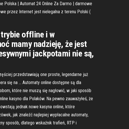
line Polska | Automat 24 Online Za Darmo | darmowe
 przez Internet jest nielegalna z terenu Polski (
rybie offline i w
hoć mamy nadzieję, że jest
resywnymi jackpotami nie są,
zęściej przedstawiają one proste, legendarne już
iera się na … Automaty online dostępne są dla
obom, które nie muszą się nagłowić, w jaki sposób
 Online kasyno dla Polaków. Na pewno zauważyłeś, że
 Powstają jednak nowe kasyna online, które
ek, jak znaleźć najlepiej wypłacalne automaty,
y sposób, dlatego wskaźnik trafień, RTP i