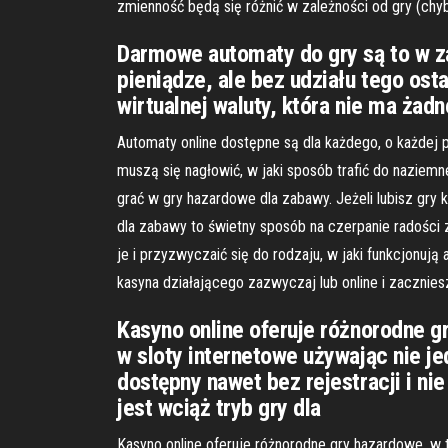
zmienność będą się różnić w zależności od gry (chy
Darmowe automaty do gry są to w z
pieniądze, ale bez udziału tego ost
wirtualnej waluty, która nie ma żadn
Automaty online dostępne są dla każdego, o każdej 
muszą się nagłowić, w jaki sposób trafić do naziemn
grać w gry hazardowe dla zabawy. Jeżeli lubisz gry
dla zabawy to świetny sposób na czerpanie radości 
je i przyzwyczaić się do rodzaju, w jaki funkcjonuj
kasyna działającego zazwyczaj lub online i zacznie
Kasyno online oferuje różnorodne 
w sloty internetowe używając nie je
dostępny nawet bez rejestracji i n
jest wciąż tryb gry dla
Kasyno online oferuje różnorodne gry hazardowe, w 