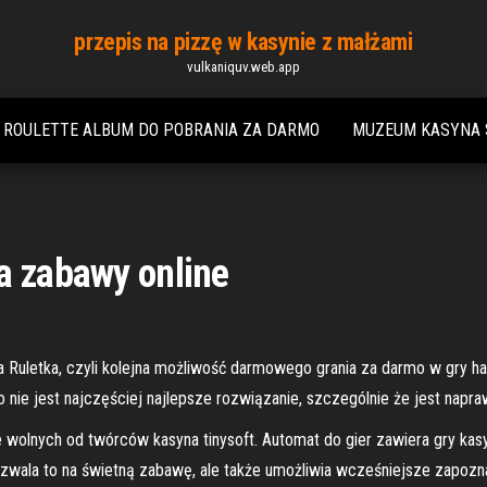
przepis na pizzę w kasynie z małżami
vulkaniquv.web.app
N ROULETTE ALBUM DO POBRANIA ZA DARMO
MUZEUM KASYNA 
a zabawy online
a Ruletka, czyli kolejna możliwość darmowego grania za darmo w gry
nie jest najczęściej najlepsze rozwiązanie, szczególnie że jest napraw
 wolnych od twórców kasyna tinysoft. Automat do gier zawiera gry ka
 Pozwala to na świetną zabawę, ale także umożliwia wcześniejsze zapo