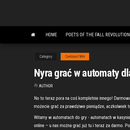
Skip
to
the
content
HOME
POETS OF THE FALL REVOLUTIO
Category
Cambero7894
Nyra grać w automaty dl
By
AUTHOR
No to teraz pora na coś kompletnie innego! Darmow
możecie grać za prawdziwe pieniądze, aczkolwiek to 
Witamy w automatach do gry - automatach w kasynie
online – u nas można grać już tu i teraz za darmo.