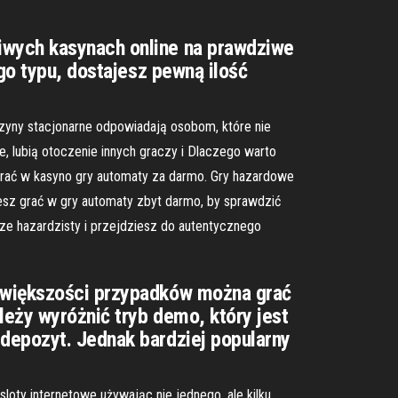
iwych kasynach online na prawdziwe
ego typu, dostajesz pewną ilość
szyny stacjonarne odpowiadają osobom, które nie
e, lubią otoczenie innych graczy i Dlaczego warto
agrać w kasyno gry automaty za darmo. Gry hazardowe
esz grać w gry automaty zbyt darmo, by sprawdzić
rze hazardzisty i przejdziesz do autentycznego
W większości przypadków można grać
leży wyróżnić tryb demo, który jest
depozyt. Jednak bardziej popularny
oty internetowe używając nie jednego, ale kilku